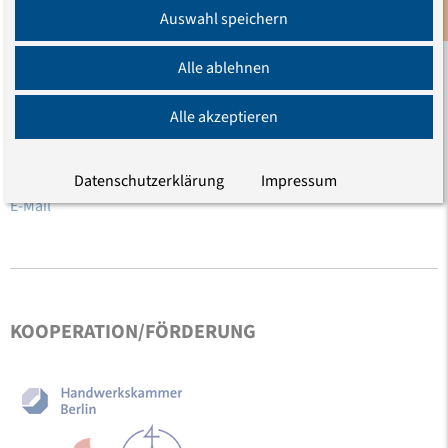
Anmeldung
Auswahl speichern
Newsletter
Alle ablehnen
Heinz-Joachim Lohmann
Alle akzeptieren
Studienleiter Demokratische Kultur und Kirche im ländlichen
Raum, stellvertretender Akademiedirektor
Datenschutzerklärung
Impressum
Telefon (030) 203 55 - 510
E-Mail
KOOPERATION/FÖRDERUNG