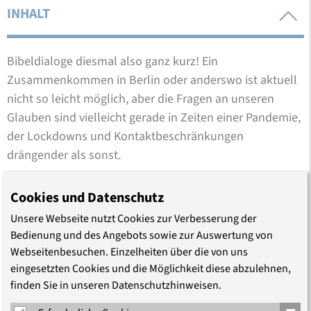
INHALT
Bibeldialoge diesmal also ganz kurz! Ein
Zusammenkommen in Berlin oder anderswo ist aktuell
nicht so leicht möglich, aber die Fragen an unseren
Glauben sind vielleicht gerade in Zeiten einer Pandemie,
der Lockdowns und Kontaktbeschränkungen
drängender als sonst.
Der Abend zum Thema „Eine humane Christologie" ist
Cookies und Datenschutz
der Auftakt zu der Reihe
Unsere Webseite nutzt Cookies zur Verbesserung der
F
RAG DOCH MAL… Online-Dialoge zu aktuellen
Bedienung und des Angebots sowie zur Auswertung von
Glaubensfragen
.
Webseitenbesuchen. Einzelheiten über die von uns
eingesetzten Cookies und die Möglichkeit diese abzulehnen,
Der nächste Termin ist der 10.5.2021 mit dem Thema
finden Sie in unseren Datenschutzhinweisen.
„Die Bibel, verstanden als Literatur – Himmelfahrt".