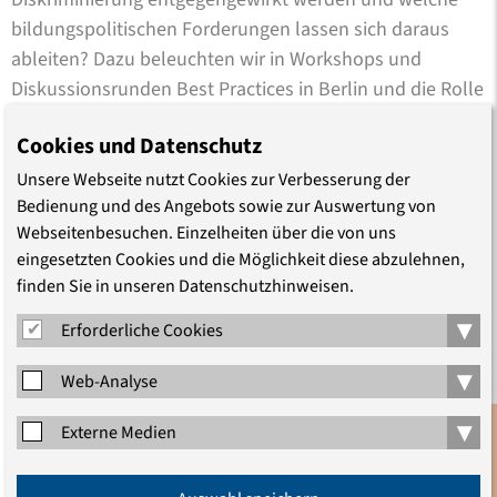
bildungspolitischen Forderungen lassen sich daraus
ableiten? Dazu beleuchten wir in Workshops und
Diskussionsrunden Best Practices in Berlin und die Rolle
politischer Bildung für Bildungsgerechtigkeit.
Cookies und Datenschutz
Der Fachtag wird veranstaltet vom
Intersektionalen
Unsere Webseite nutzt Cookies zur Verbesserung der
Bildungswerk in der Migrationsgesellschaft IBIM e. V
. und
Bedienung und des Angebots sowie zur Auswertung von
der
Evangelischen Akademie zu Berlin
.
Webseitenbesuchen. Einzelheiten über die von uns
eingesetzten Cookies und die Möglichkeit diese abzulehnen,
finden Sie in unseren Datenschutzhinweisen.
PROGRAMM
▾
Erforderliche Cookies
▾
Web-Analyse
▾
Externe Medien
Anmeldung