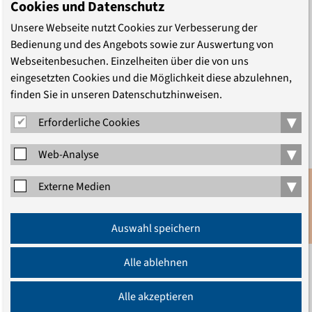
Cookies und Datenschutz
stellen. Holger Schmidtke, ordinierter Theologe,
Religionspädagoge und langjähriger Leiter mehrerer
Unsere Webseite nutzt Cookies zur Verbesserung der
Bedienung und des Angebots sowie zur Auswertung von
Europäischer Bibeldialoge, lässt uns nach einem kurzen
Webseitenbesuchen. Einzelheiten über die von uns
Impuls zum Thema miteinander ins Gespräch kommen.
eingesetzten Cookies und die Möglichkeit diese abzulehnen,
finden Sie in unseren Datenschutzhinweisen.
Die Teilnahme an den Online-Dialogen ist kostenlos, wir
bitten aber um verbindliche Anmeldung.
▾
Erforderliche Cookies
Bei Fragen wenden Sie sich bitte an
hahn@eaberlin.de
.
▾
Web-Analyse
Der Abend zum Thema „
G*tt. Männlich/weiblich/divers
▾
Externe Medien
- Göttliche Vielfalt in der hebräischen Bibel
" ist der
erste Abend der Reihe „Frag‘ doch mal" im Jahr 2022.
Anmeldung
Der nächste Abend zum Thema „Karneval – Ein Spiel mit
Auswahl speichern
Newsletter
der Identität " findet am 14. Februar 2022 statt.
Alle ablehnen
Die Online-Dialoge zu aktuellen Glaubensfragen sind eine
Zusammenarbeit der Europäischen Bibeldialoge mit dem
Alle akzeptieren