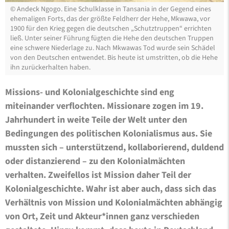
©
Andeck Ngogo. Eine Schulklasse in Tansania in der Gegend eines
ehemaligen Forts, das der größte Feldherr der Hehe, Mkwawa, vor
1900 für den Krieg gegen die deutschen „Schutztruppen“ errichten
ließ. Unter seiner Führung fügten die Hehe den deutschen Truppen
eine schwere Niederlage zu. Nach Mkwawas Tod wurde sein Schädel
von den Deutschen entwendet. Bis heute ist umstritten, ob die Hehe
ihn zurückerhalten haben.
Missions- und Kolonialgeschichte sind eng
miteinander verflochten. Missionare zogen im 19.
Jahrhundert in weite Teile der Welt unter den
Bedingungen des politischen Kolonialismus aus. Sie
mussten sich – unterstützend, kollaborierend, duldend
oder distanzierend – zu den Kolonialmächten
verhalten. Zweifellos ist Mission daher Teil der
Kolonialgeschichte. Wahr ist aber auch, dass sich das
Verhältnis von Mission und Kolonialmächten abhängig
von Ort, Zeit und Akteur*innen ganz verschieden