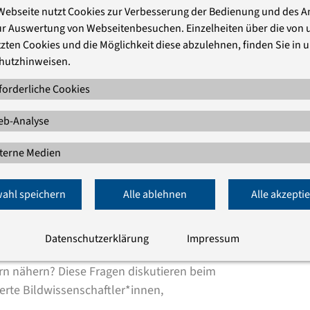
Webseite nutzt Cookies zur Verbesserung der Bedienung und des 
ler, Am Abgrund der Bilder, St. Matthäus-Kirche 2023,
ur Auswertung von Webseitenbesuchen. Einzelheiten über die von 
zten Cookies und die Möglichkeit diese abzulehnen, finden Sie in 
hutzhinweisen.
 barbarisch“, notierte Theodor W. Adorno
 der künstlerischen Auseinandersetzung
forderliche Cookies
„Am Abgrund der Bilder“ des deutsch-
b-Analyse
 kritisch mit Gerhard Richters „Birkenau-
der und stellt die Frage nach dem
terne Medien
u.
ahl speichern
Alle ablehnen
Alle akzepti
Datenschutzerklärung
Impressum
 der Erinnerung sein? Wie können wir uns
rn nähern? Diese Fragen diskutieren beim
rte Bildwissenschaftler*innen,
.