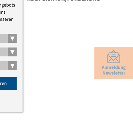
Angebots
uns
unseren
▾
▾
▾
Anmeldung
Newsletter
eren