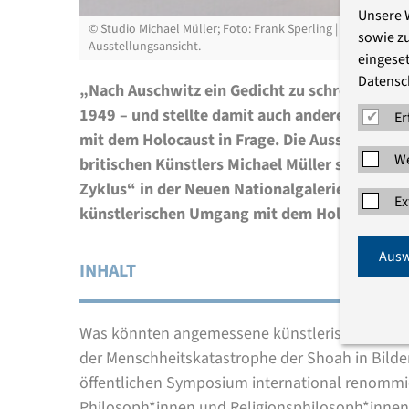
Unsere 
©
Studio Michael Müller; Foto: Frank Sperling | Michael Mül
sowie z
Ausstellungsansicht.
eingeset
Datensc
„Nach Auschwitz ein Gedicht zu schreiben, ist
1949 – und stellte damit auch andere Formen
Er
mit dem Holocaust in Frage. Die Ausstellung 
We
britischen Künstlers Michael Müller setzt sich
Zyklus“ in der Neuen Nationalgalerie auseinan
Ex
künstlerischen Umgang mit dem Holocaust ne
Ausw
INHALT
Was könnten angemessene künstlerische Formen
der Menschheitskatastrophe der Shoah in Bilde
öffentlichen Symposium international renommie
Philosoph*innen und Religionsphilosoph*innen