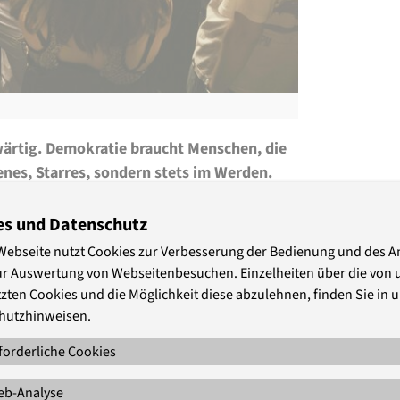
wärtig. Demokratie braucht Menschen, die
benes, Starres, sondern stets im Werden.
kratie ganz konkret im Alltag statt und
lädt zur Reflexion, zum Ausprobieren und
es und Datenschutz
Demokratie lebendig halten kann – ob in
Webseite nutzt Cookies zur Verbesserung der Bedienung und des 
r Familie, als Kolleg*innen oder
ur Auswertung von Webseitenbesuchen. Einzelheiten über die von 
zten Cookies und die Möglichkeit diese abzulehnen, finden Sie in 
hutzhinweisen.
forderliche Cookies
b-Analyse