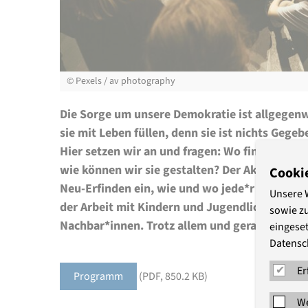
©
Pexels / av photography
Die Sorge um unsere Demokratie ist allgegen
sie mit Leben füllen, denn sie ist nichts Gege
Hier setzen wir an und fragen: Wo findet Demo
wie können wir sie gestalten? Der Aktionstag 
Cooki
Neu-Erfinden ein, wie und wo jede*r von uns 
Unsere 
der Arbeit mit Kindern und Jugendlichen, in de
sowie z
Nachbar*innen. Trotz allem und gerade jetzt.
eingeset
Datensc
Er
Programm
(PDF, 850.2 KB)
We