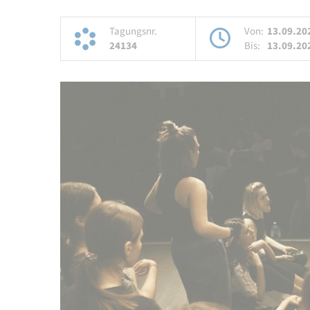
Tagungsnr.
Von:
13.09.20
24134
Bis:
13.09.20