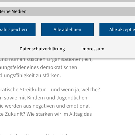
terne Medien
ahl speichern
Alle ablehnen
Alle akzepti
ie muss geübt, gelebt und immer wieder aufs
dt politisch interessierte Bürger*innen,
Datenschutzerklärung
Impressum
 Zivilgesellschaft (insbesondere aus dem
e und humanistischen Organisationen)
ein,
nungsfelder eines demokratischen
dlungsfähigkeit zu stärken.
ratische Streitkultur – und wenn ja, welche?
n sowie mit Kindern und Jugendlichen
Wie werden aus negativen und emotional
te Zukunft? Wie stärken wir im Alltag das