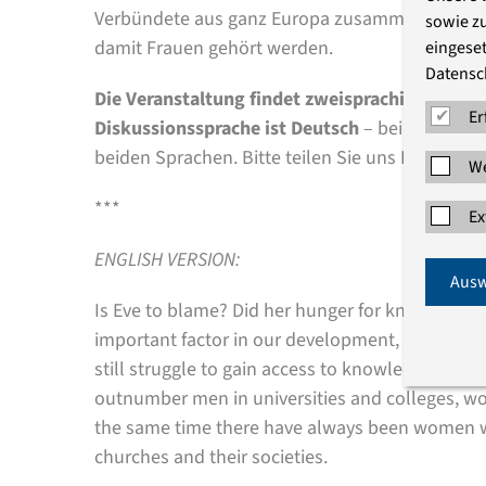
Verbündete aus ganz Europa zusammenkommen 
sowie z
damit Frauen gehört werden.
eingeset
Datensc
Die Veranstaltung findet zweisprachig auf Eng
Er
Diskussionssprache ist Deutsch
– bei Bedarf m
beiden Sprachen. Bitte teilen Sie uns Ihren Wu
We
***
Ex
ENGLISH VERSION:
Ausw
Is Eve to blame? Did her hunger for knowledge g
important factor in our development, and in to
still struggle to gain access to knowledge and 
outnumber men in universities and colleges, wome
the same time there have always been women wh
churches and their societies.