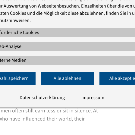
und darüber nachdenken, was nötig ist,
ur Auswertung von Webseitenbesuchen. Einzelheiten über die von 
zten Cookies und die Möglichkeit diese abzulehnen, finden Sie in 
hutzhinweisen.
lisch und Deutsch statt. Die allgemeine
forderliche Cookies
it Simultanübersetzung zwischen den
nsch mit der Anmeldung mit.
b-Analyse
terne Medien
ahl speichern
Alle ablehnen
Alle akzepti
et us all into trouble
?
Education is an
o many parts of the world women and girls
Datenschutzerklärung
Impressum
learning. Even in societies where women
n often still earn less or sit in silence. At
o have influenced their world, their