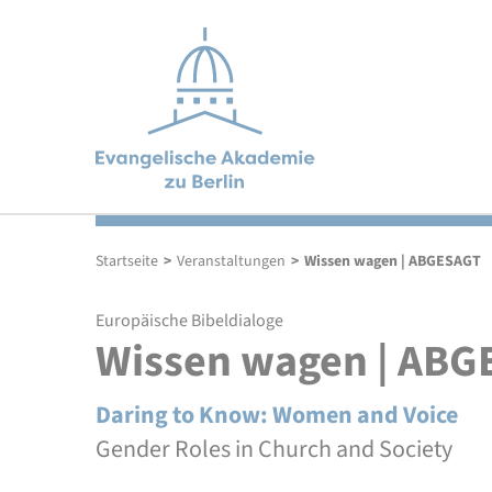
Wir bieten offene und geschützte Gesprächsräume,
Wir konzentrieren uns auf sechs Themenfelder, in
Ein interdisziplinäres Team gestaltet das Programm.
in denen sich Menschen zum Diskurs über aktuelle
denen interdisziplinäre Expertise und evangelischer
Begleitet wird die Akademie von haupt- und
Themen treffen.
Geist kreativ aufeinander stoßen.
ehrenamtlichen Vertreterinnen und Vertretern der
Startseite
>
Veranstaltungen
>
Wissen wagen | ABGESAGT
Kirche.
Europäische Bibeldialoge
Wissen wagen | AB
Daring to Know: Women and Voice
Gender Roles in Church and Society