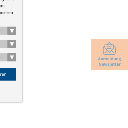
uns
unseren
▾
▾
▾
Anmeldung
Newsletter
eren