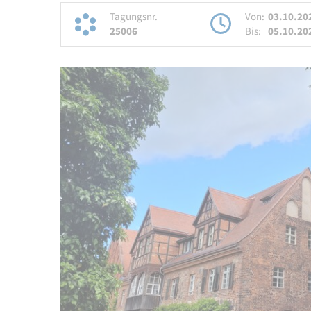
Tagungsnr.
Von:
03.10.20
25006
Bis:
05.10.20