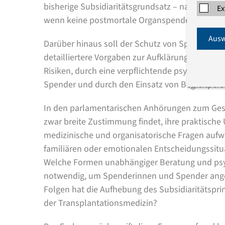
bisherige Subsidiaritätsgrundsatz – nach dem 
Ex
wenn keine postmortale Organspende verfügba
Ausw
Darüber hinaus soll der Schutz von Spenderin
detailliertere Vorgaben zur Aufklärung über d
Risiken, durch eine verpflichtende psychosozia
Spender und durch den Einsatz von Begleitper
In den parlamentarischen Anhörungen zum Gese
zwar breite Zustimmung findet, ihre praktische
medizinische und organisatorische Fragen aufwir
familiären oder emotionalen Entscheidungssitua
Welche Formen unabhängiger Beratung und psyc
notwendig, um Spenderinnen und Spender ang
Folgen hat die Aufhebung des Subsidiaritätsprin
der Transplantationsmedizin?