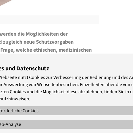
werden die Möglichkeiten der
d zugleich neue Schutzvorgaben
 Frage, welche ethischen, medizinischen
 müssen, damit die Neuregelungen
n.
es und Datenschutz
Webseite nutzt Cookies zur Verbesserung der Bedienung und des 
ur Auswertung von Webseitenbesuchen. Einzelheiten über die von 
zten Cookies und die Möglichkeit diese abzulehnen, finden Sie in 
hutzhinweisen.
plantationsgesetzes hat der Deutsche
forderliche Cookies
e Lebendorganspende beschlossen. Die
der Spende, wie die Überkreuz-
b-Analyse
ndnierenspende. Gleichzeitig wird der