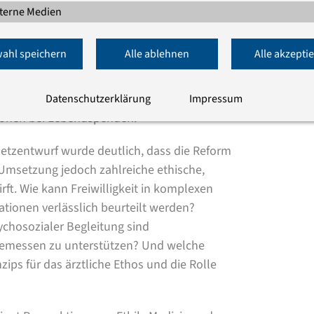
eine Lebendspende nur in Betracht kam,
terne Medien
r war – aufgehoben.
ahl speichern
Alle ablehnen
Alle akzepti
nen und Spendern verbessert werden: durch
ie mit einer Lebendspende verbundenen
le Evaluation potenzieller Spenderinnen und
Datenschutzerklärung
Impressum
sonen bei Lebendspenden.
tzentwurf wurde deutlich, dass die Reform
 Umsetzung jedoch zahlreiche ethische,
ft. Wie kann Freiwilligkeit in komplexen
tionen verlässlich beurteilt werden?
hosozialer Begleitung sind
emessen zu unterstützen? Und welche
zips für das ärztliche Ethos und die Rolle