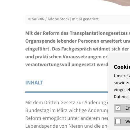
©
SABBIR / Adobe Stock | mit KI generiert
Mit der Reform des Transplantationsgesetzes 
Organspende lebender Personen erweitert un
eingeführt. Das Fachgespräch widmet sich der
und praktischen Voraussetzungen erfüllt sein
verantwortungsvoll umgesetzt werden könne
Cooki
Unsere 
INHALT
sowie z
eingeset
Datensc
Mit dem Dritten Gesetz zur Änderung des Trans
Er
Bundestag im März wichtige Änderungen für di
Reform ermöglicht unter anderem neue Formen 
We
Lebendspende von Nieren und die anonyme Lebe