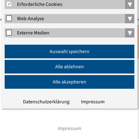
▾
Erforderliche Cookies
▾
Web-Analyse
▾
Externe Medien
Evangelische Akademie zu Berlin gGmbH
Charlottenstraße 53/54
Anmeldung
10117 Berlin
Auswahl speichern
Newsletter
Tel.: (030) 203 55 - 0
E-Mail
Alle ablehnen
Alle akzeptieren
Wir sind auch hier
Datenschutzerklärung
Impressum
Impressum