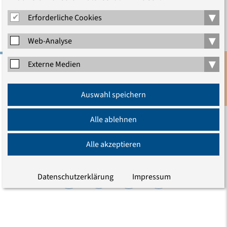
Rumänien
▾
Erforderliche Cookies
▾
Web-Analyse
▾
Externe Medien
Evangelische Akademie zu Berlin gGmbH
Anmeldung
Charlottenstraße 53/54
Auswahl speichern
Newsletter
10117 Berlin
Tel.: (030) 203 55 - 0
Alle ablehnen
E-Mail
Alle akzeptieren
Wir sind auch hier
Datenschutzerklärung
Impressum