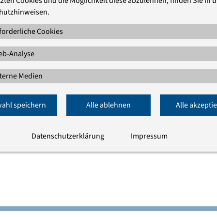
zten Cookies und die Möglichkeit diese abzulehnen, finden Sie in 
hutzhinweisen.
forderliche Cookies
b-Analyse
terne Medien
ahl speichern
Alle ablehnen
Alle akzepti
ichstadtkirche und Haus
Datenschutzerklärung
Impressum