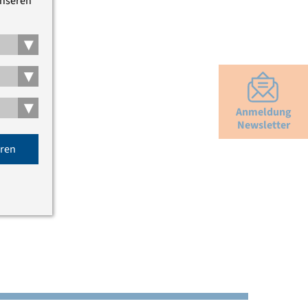
unseren
▾
▾
▾
Anmeldung
Newsletter
eren