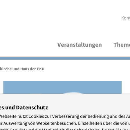
Kon
Veranstaltungen
Them
Aktuelle Veranstaltungen
Demokratische Kultur und Bildung
Über uns
V
R
A
tkirche und Haus der EKD
Thematische Verteiler
Frieden und Internationales
Studienleitung
V
M
P
Wirtschaft und Nachhaltigkeit
Organisationsteam
S
P
es und Datenschutz
Webseite nutzt Cookies zur Verbesserung der Bedienung und des 
Freundeskreis
A
ur Auswertung von Webseitenbesuchen. Einzelheiten über die von 