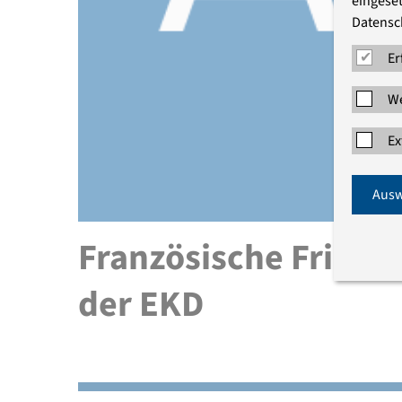
eingeset
Datensc
Er
We
Ex
Ausw
Französische Friedr
der EKD