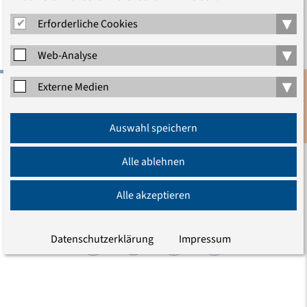
Haus
▾
Erforderliche Cookies
▾
Web-Analyse
▾
Externe Medien
Evangelische Akademie zu Berlin gGmbH
Anmeldung
Charlottenstraße 53/54
Auswahl speichern
Newsletter
10117 Berlin
Tel.: (030) 203 55 - 0
Alle ablehnen
E-Mail
Alle akzeptieren
Wir sind auch hier
Datenschutzerklärung
Impressum