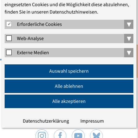
eingesetzten Cookies und die Möglichkeit diese abzulehnen,
Jüdisches Museum, Großer
finden Sie in unseren Datenschutzhinweisen.
Saal und Französische
▾
Erforderliche Cookies
Friedrichstadtkirche
▾
Web-Analyse
▾
Externe Medien
Anmeldung
Auswahl speichern
Newsletter
Evangelische Akademie zu Berlin gGmbH
Charlottenstraße 53/54
Alle ablehnen
10117 Berlin
Tel.: (030) 203 55 - 0
Alle akzeptieren
E-Mail
Datenschutzerklärung
Impressum
Wir sind auch hier