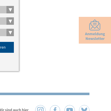
▾
▾
▾
Anmeldung
Newsletter
eren
Wir sind auch hier