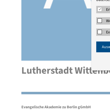
Er
We
Ex
Ausw
Lutherstadt Wittenb
Evangelische Akademie zu Berlin gGmbH