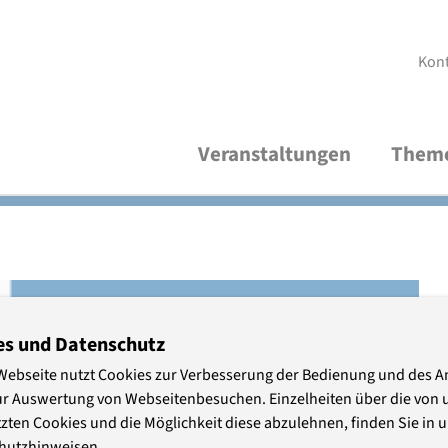
Kon
Veranstaltungen
Them
Aktuelle Veranstaltungen
Demokratische Kultur und Bildung
Über uns
V
R
A
Thematische Verteiler
Frieden und Internationales
Studienleitung
V
M
P
Wirtschaft und Nachhaltigkeit
Organisationsteam
S
es und Datenschutz
P
Webseite nutzt Cookies zur Verbesserung der Bedienung und des 
ur Auswertung von Webseitenbesuchen. Einzelheiten über die von 
Freundeskreis
A
zten Cookies und die Möglichkeit diese abzulehnen, finden Sie in 
hutzhinweisen.