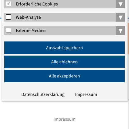
▾
Erforderliche Cookies
▾
Web-Analyse
▾
Externe Medien
Evangelische Akademie zu Berlin gGmbH
Charlottenstraße 53/54
Anmeldung
10117 Berlin
Auswahl speichern
Newsletter
Tel.: (030) 203 55 - 0
E-Mail
Alle ablehnen
Alle akzeptieren
Wir sind auch hier
Datenschutzerklärung
Impressum
Impressum