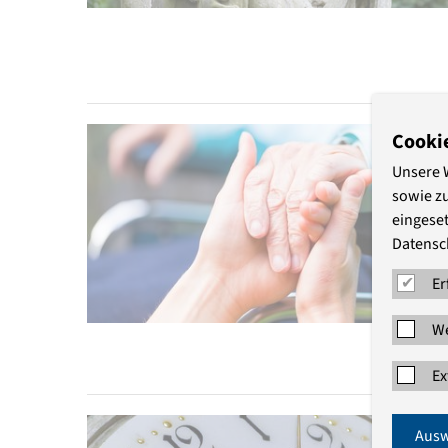
Cooki
Unsere 
sowie z
eingeset
Datensc
Er
We
Ex
Ausw