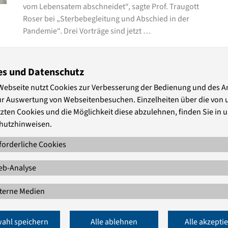
vom Lebensatem abschneidet“, sagte Prof. Traugott
Roser bei „Sterbebegleitung und Abschied in der
Pandemie“. Drei Vorträge sind jetzt …
„Verhungern und Verdursten am
es und Datenschutz
Lebensende?“
Webseite nutzt Cookies zur Verbesserung der Bedienung und des 
ur Auswertung von Webseitenbesuchen. Einzelheiten über die von 
Verschoben aufgrund der aktuellen
zten Cookies und die Möglichkeit diese abzulehnen, finden Sie in 
Gesundheitslage
hutzhinweisen.
Die Tagung "Verhungern und Verdursten am
forderliche Cookies
Lebensende?", die in den Räumen des St.-Josefs-
Krankenhauses stattfinden sollte, wird aufgrund der
b-Analyse
aktuellen Gesundheitslage verschoben.
terne Medien
„Wie lange habe ich noch?“
ahl speichern
Alle ablehnen
Alle akzepti