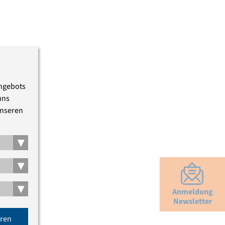
Angebots
uns
unseren
▾
▾
▾
Anmeldung
Newsletter
eren