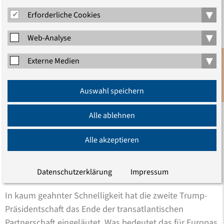
▾
Erforderliche Cookies
▾
Web-Analyse
▾
Externe Medien
Anmeldung
Auswahl speichern
Newsletter
Alle ablehnen
Frieden retten!
Alle akzeptieren
Aufzeichnung der Diskussion zum Friedensgutachten
2025
Datenschutzerklärung
Impressum
In kaum geahnter Schnelligkeit hat die zweite Trump-
Präsidentschaft das Ende der transatlantischen
Partnerschaft eingeläutet. Was bedeutet das für Europas