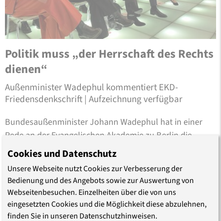
Politik muss „der Herrschaft des Rechts
dienen“
Außenminister Wadephul kommentiert EKD-
Friedensdenkschrift | Aufzeichnung verfügbar
Bundesaußenminister Johann Wadephul hat in einer
Rede an der Evangelischen Akademie zu Berlin die
ethischen Abwägungen der neuen EKD-
Cookies und Datenschutz
Friedensdenkschrift gewürdigt. Er nehme darin zwei
Unsere Webseite nutzt Cookies zur Verbesserung der
wichtige Verschiebungen wahr, sagte Wadephul. Zum
Bedienung und des Angebots sowie zur Auswertung von
einen eine stärkere Hinwendung zu einem
Webseitenbesuchen. Einzelheiten über die von uns
Menschenbild, das …
eingesetzten Cookies und die Möglichkeit diese abzulehnen,
finden Sie in unseren Datenschutzhinweisen.