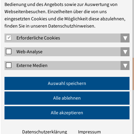
Bedienung und des Angebots sowie zur Auswertung von
Webseitenbesuchen. Einzelheiten über die von uns
eingesetzten Cookies und die Möglichkeit diese abzulehnen,
finden Sie in unseren Datenschutzhinweisen.
▾
Erforderliche Cookies
Erfahrungen rund ums Pfarramt vor
und nach der Einheit
▾
Web-Analyse
Ein Gespräch zwischen den Generationen
▾
Externe Medien
Pfarrerinnen und Pfarrer gehörten in der DDR zu den
Anmeldung
Auswahl speichern
prägenden gesellschaftlichen Akteuren: Sie schufen
Newsletter
Freiheitsräume, stellten Fragen nach Gerechtigkeit,
Alle ablehnen
Frieden und Bewahrung der Schöpfung. Sie gaben
wichtige Impulse für die Friedliche Revolution und
Alle akzeptieren
begleiteten den Weg zur deutschen Einheit. …
Datenschutzerklärung
Impressum