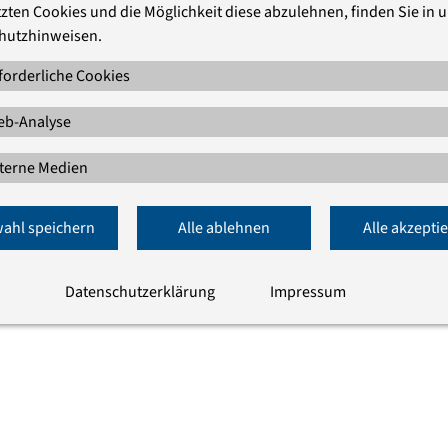
Podcast über Flucht und Asyl aus
zten Cookies und die Möglichkeit diese abzulehnen, finden Sie in 
feministischer Sicht
hutzhinweisen.
Welche Rechte haben Frauen und Mädchen, die
forderliche Cookies
aufgrund sexueller und geschlechtsspezifischer
Gewalt nach Deutschland geflüchtet sind? Welche
b-Analyse
Aufnahmestrukturen benötigt es, um Sicherheit
zu schaffen und eine adäquate Anhörung zu
terne Medien
gewährleisten? Im Gespräch mit der
Rechtsanwältin Barbara Wessel und …
ahl speichern
Alle ablehnen
Alle akzepti
Datenschutzerklärung
Impressum