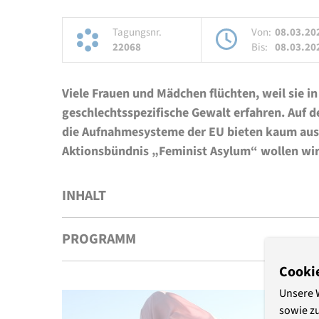
Tagungsnr.
Von:
08.03.20
22068
Bis:
08.03.20
Viele Frauen und Mädchen flüchten, weil sie in
geschlechtsspezifische Gewalt erfahren. Auf d
die Aufnahmesysteme der EU bieten kaum au
Aktionsbündnis „Feminist Asylum“ wollen wi
INHALT
PROGRAMM
Cooki
Unsere 
sowie z