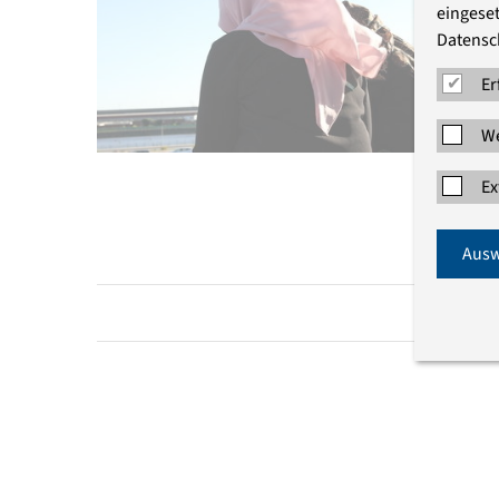
eingeset
Datensc
Er
We
Ex
Ausw