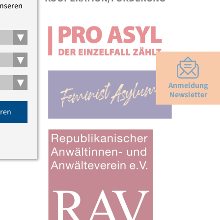
unseren
▾
▾
▾
Anmeldung
Newsletter
eren