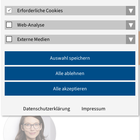
▾
Erforderliche Cookies
▾
Web-Analyse
▾
Externe Medien
Anmeldung
Auswahl speichern
Newsletter
Simone Ehm
Studienleiterin Medizin- und Pflegeethik
Alle ablehnen
Telefon (030) 203 55 - 502
E-Mail
Alle akzeptieren
Datenschutzerklärung
Impressum