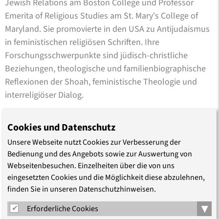
Jewish Relations am Boston College und Professor
Emerita of Religious Studies am St. Mary's College of
Maryland. Sie promovierte in den USA zu Antijudaismus
in feministischen religiösen Schriften. Ihre
Forschungsschwerpunkte sind jüdisch-christliche
Beziehungen, theologische und familienbiographische
Reflexionen der Shoah, feministische Theologie und
interreligiöser Dialog.
Cookies und Datenschutz
Online-Veranstaltungsreihe
Extreme Zeiten!
Unsere Webseite nutzt Cookies zur Verbesserung der
Bedienung und des Angebots sowie zur Auswertung von
Diese Veranstaltung ist Teil der interreligiösen Reihe
Webseitenbesuchen. Einzelheiten über die von uns
Extreme Zeiten!
Religion als Zielscheibe und
eingesetzten Cookies und die Möglichkeit diese abzulehnen,
finden Sie in unseren Datenschutzhinweisen.
Ausgangspunkt
extremistischen
Denkens.
Mehr zu dieser
Reihe und ihren Veranstaltungen
hier
.
▾
Erforderliche Cookies