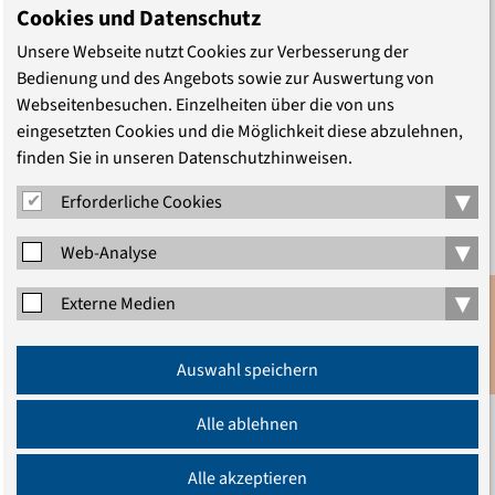
Cookies und Datenschutz
Unsere Webseite nutzt Cookies zur Verbesserung der
Bedienung und des Angebots sowie zur Auswertung von
Flüchtlingsschutz unter Druck
Webseitenbesuchen. Einzelheiten über die von uns
eingesetzten Cookies und die Möglichkeit diese abzulehnen,
epd-Dokumentation zum
finden Sie in unseren Datenschutzhinweisen.
Flüchtlingsschutzsymposium 2024
▾
Erforderliche Cookies
„Es geht nicht um Zahlen, es geht um Menschen, die
hinter den Zahlen stehen.“ In ihrer Eröffnungsrede zum
▾
Web-Analyse
24. Berliner Symposium zum Flüchtlingsschutz betonte
▾
Friederike Krippner, dass es in den aktuellen Migrations-
Externe Medien
Debatten vorwiegend um Abschiebung gehe und darum,
Anmeldung
wie verhindert werden könne, …
Auswahl speichern
Newsletter
Alle ablehnen
Alle akzeptieren