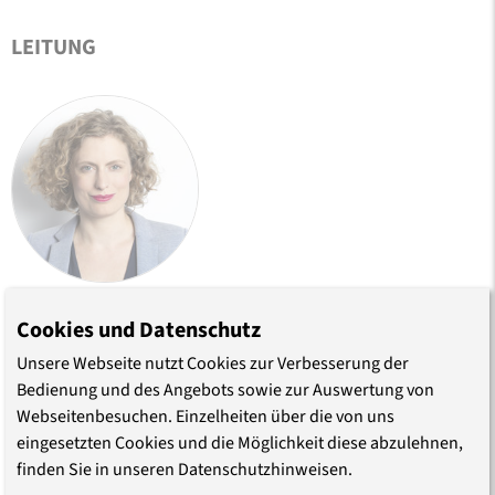
LEITUNG
Dr. Friederike Krippner
Cookies und Datenschutz
Akademiedirektorin
Unsere Webseite nutzt Cookies zur Verbesserung der
Telefon (030) 203 55 - 505
Bedienung und des Angebots sowie zur Auswertung von
E-Mail
Webseitenbesuchen. Einzelheiten über die von uns
eingesetzten Cookies und die Möglichkeit diese abzulehnen,
finden Sie in unseren Datenschutzhinweisen.
ORGANISATION