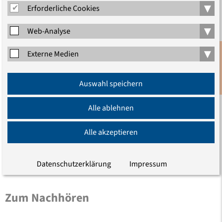
▾
Erforderliche Cookies
▾
Web-Analyse
▾
Externe Medien
Anmeldung
Auswahl speichern
Newsletter
Alle ablehnen
Dörthe Hoffmann
Alle akzeptieren
Assistentin der Akademiedirektorin
Telefon (030) 203 55 - 506
E-Mail
Datenschutzerklärung
Impressum
Zum Nachhören