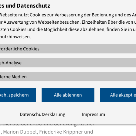
dem Motto „Informiert beten – betend
es und Datenschutz
ltweit mehr als 150 Ländern den
Webseite nutzt Cookies zur Verbesserung der Bedienung und des 
nzähligen Gemeinden. Jedes Jahr steht ein
ur Auswertung von Webseitenbesuchen. Einzelheiten über die von 
ist eine geistliche und auch politische,
zten Cookies und die Möglichkeit diese abzulehnen, finden Sie in 
hutzhinweisen.
t Zeichen für Versöhnung und Frieden, aber
echtigung und gegen Gewalt und Rassismus
forderliche Cookies
b-Analyse
tag laden wir unter dem Titel
Female Times!
lerinnen und weitere Expertinnen unter
terne Medien
egowina sowie aus Deutschland werden zu
ge besonders geprägt hat. Es wird um
ahl speichern
Alle ablehnen
Alle akzepti
n – international, interdisziplinär und
Datenschutzerklärung
Impressum
he Dienste der EKBO und der Evangelischen
, Marion Duppel, Friederike Krippner und