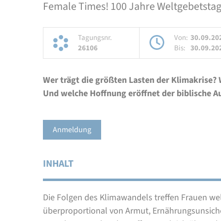
Female Times! 100 Jahre Weltgebetsta
Tagungsnr.
Von:
30.09.20
26106
Bis:
30.09.20
Wer trägt die größten Lasten der Klimakrise?
Und welche Hoffnung eröffnet der biblische A
Anmeldung
INHALT
Die Folgen des Klimawandels treffen Frauen wel
überproportional von Armut, Ernährungsunsich