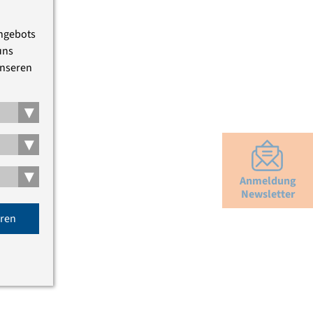
Angebots
uns
unseren
▾
▾
▾
Anmeldung
Newsletter
eren