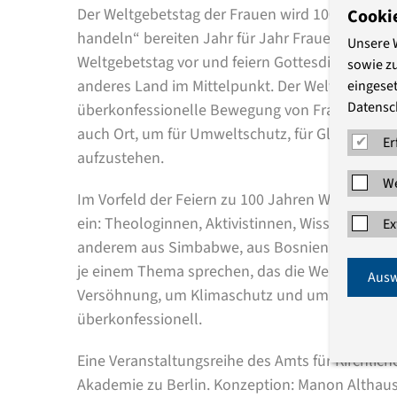
Der Weltgebetstag der Frauen wird 100! Unter 
Cooki
handeln“ bereiten Jahr für Jahr Frauen aus we
Unsere 
Weltgebetstag vor und feiern Gottesdienst in u
sowie z
anderes Land im Mittelpunkt. Der Weltgebetstag 
eingeset
Datensc
überkonfessionelle Bewegung von Frauen. Er is
auch Ort, um für Umweltschutz, für Gleichber
Er
aufzustehen.
We
Im Vorfeld der Feiern zu 100 Jahren Weltgebets
ein: Theologinnen, Aktivistinnen, Wissenschaft
Ex
anderem aus Simbabwe, aus Bosnien und Herz
je einem Thema sprechen, das die Weltgebetsta
Ausw
Versöhnung, um Klimaschutz und um Gewalt gehe
überkonfessionell.
Eine Veranstaltungsreihe des Amts für Kirchlic
Akademie zu Berlin. Konzeption: Manon Althaus