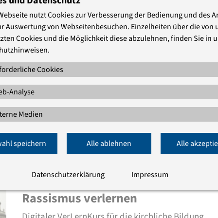
es und Datenschutz
so wunderbare und einfache Wahrheit lebt sich durch
Webseite nutzt Cookies zur Verbesserung der Bedienung und des 
alle Zeiten hindurch schwer. Mit erfundenen
ur Auswertung von Webseitenbesuchen. Einzelheiten über die von 
Abstammungsorten wurden Menschen …
zten Cookies und die Möglichkeit diese abzulehnen, finden Sie in 
hutzhinweisen.
Geschlecht, Gender und
forderliche Cookies
Geschöpflichkeit
b-Analyse
„Und Gott sah alles, was er geschaffen hatte, und siehe
es war sehr gut.“ (Genesis 1,31) Vor Kurzem haben zwei
terne Medien
Landesregierungen das Gendern von Sprache im
Schriftverkehr von Behörden, Schulen und
ahl speichern
Alle ablehnen
Alle akzepti
Hochschulen verboten – also alle Versuche,
Geschlechteraspekte durch Sonderzeichen in der …
Datenschutzerklärung
Impressum
Rassismus verlernen
Digitaler VerLernKurs für die kirchliche Bildung