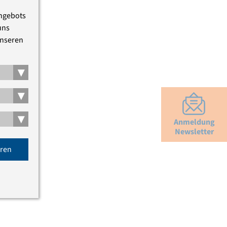
Angebots
uns
unseren
▾
▾
▾
Anmeldung
Newsletter
eren