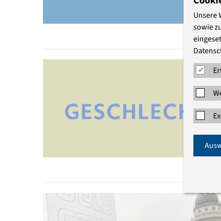
Cooki
Unsere 
sowie z
eingeset
Datensc
Er
We
Ex
Ausw