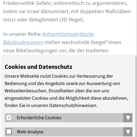
Friedensethik Gefahr, antisemitisch zu argumentieren,
indem sie Israel dämonisiert, mit doppelten Maßstäben
misst oder delegitimiert (3D-Regel).
In unserer Reihe
Antisemitismuskritische
Bibelauslegungen
stellen wechselnde Exeget*innen
neue Bibelauslegungen vor, die der tradierten
Stereotypisierung von Juden, Jüdinnen und Judentum
Cookies und Datenschutz
entgegentreten.
Unsere Webseite nutzt Cookies zur Verbesserung der
Maria Coors
ist evangelische Theologin, Judaistin und
Bedienung und des Angebots sowie zur Auswertung von
Historikerin. Sie arbeitet als wissenschaftliche
Webseitenbesuchen. Einzelheiten über die von uns
Projektleiterin bei der Arbeitsgemeinschaft Christlicher
eingesetzten Cookies und die Möglichkeit diese abzulehnen,
finden Sie in unseren Datenschutzhinweisen.
Kirchen in Deutschland (ACK) und forscht zu Themen
des interreligiösen Dialogs, zu christlichem
▾
Erforderliche Cookies
Antisemitismus und jüdischer Bildung.
▾
Web-Analyse