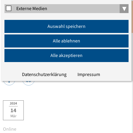
Antisemitismus
Theologie
Judentum
▾
Externe Medien
Anmeldung
Erschienen am 21.03.2024
Auswahl speichern
Newsletter
Aktualisiert am 21.03.2024
Alle ablehnen
Alle akzeptieren
Teilen
Datenschutzerklärung
Impressum
2024
14
Mär
Online