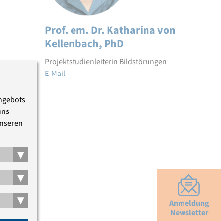
Prof. em. Dr. Katharina von
Kellenbach, PhD
Projektstudienleiterin Bildstörungen
E-Mail
Angebots
uns
unseren
▾
▾
▾
Anmeldung
Newsletter