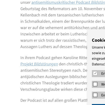
unser
antisemitismuskritischer Podcast
Bildstö
Geburtstag des Reformators am 10. November sp
Kellenbach mit dem tansanischen lutherischen P
in Schmalkalden, einem der Brennpunkte der lu
war er auf die vehement antitürkischen und ant
Inzwischen arbeitet er beim Lutherischen Weltbu
Cooki
warum er sich trotz der rassistischen, koloniali
Aussagen Luthers auf dessen Theologie beruft.
Unsere 
sowie z
In ihrem Podcast gehen Karoline Ritter und Ka
eingeset
Projekt
Bildstörungen
den
c
hristlich-theologisc
Datensc
antisemitischen Stereotypen nach. Denn modern
Er
antijüdischen Auslegungen biblischer Texte und
christlichen Theologie tradiert wurden. Selbst
We
Verschwörungsglaube wirken diese christlich gr
Ex
Der Podcast ist auf allen großen Plattformen a