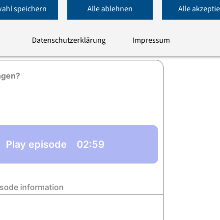
ört werden.. Eine erste Staffel mit sieben
ahl speichern
Alle ablehnen
Alle akzepti
eiteren Sonderfolge
24 wieder alle zwei Wochen mittwochs neue
Datenschutzerklärung
Impressum