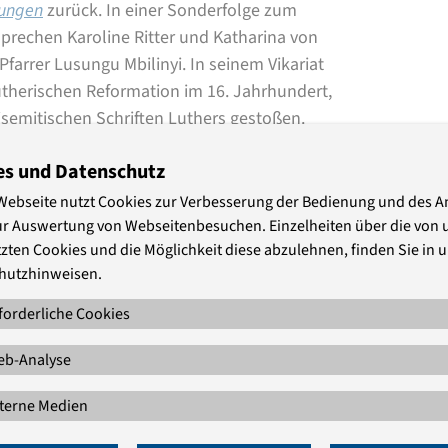
rungen
zurück. In einer Sonderfolge zum
rechen Karoline Ritter und Katharina von
farrer Lusungu Mbilinyi. In seinem Vikariat
therischen Reformation im 16. Jahrhundert,
isemitischen Schriften Luthers gestoßen.
nd in Genf. Im Gespräch erklärt Mbilinyi,
es und Datenschutz
stischen, antisemitischen und sexistischen
Webseite nutzt Cookies zur Verbesserung der Bedienung und des 
ur Auswertung von Webseitenbesuchen. Einzelheiten über die von 
tharina von Kellenbach von unserem
zten Cookies und die Möglichkeit diese abzulehnen, finden Sie in 
hen Traditionslinien hinter modernen
hutzhinweisen.
e antisemitische Stereotype wurzeln oft in
forderliche Cookies
 Motive, die jahrhundertelang von der
 in heutigem Judenhass und
b-Analyse
undierten Zerrbilder unbewusst weiter.
terne Medien
bonnierbar, außerdem kann er unter