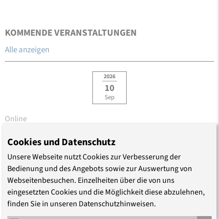
KOMMENDE VERANSTALTUNGEN
Alle anzeigen
2026
10
Sep
Online
Üb Ersetzen!
Cookies und Datenschutz
Zum Umgang mit Antijüdischem in
Unsere Webseite nutzt Cookies zur Verbesserung der
Bibelübersetzungen
Bedienung und des Angebots sowie zur Auswertung von
Webseitenbesuchen. Einzelheiten über die von uns
Vor 20 Jahren, am Reformationstag 2006, wurde die „Bibel in
eingesetzten Cookies und die Möglichkeit diese abzulehnen,
gerechter Sprache“ (BigS) veröffentlicht. Die Neutestamentlerin
finden Sie in unseren Datenschutzhinweisen.
Marlene Crüsemann zeigt theologische Fehlentscheidungen in