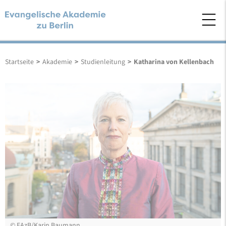
Startseite
>
Akademie
>
Studienleitung
>
Katharina von Kellenbach
©
EAzB/Karin Baumann