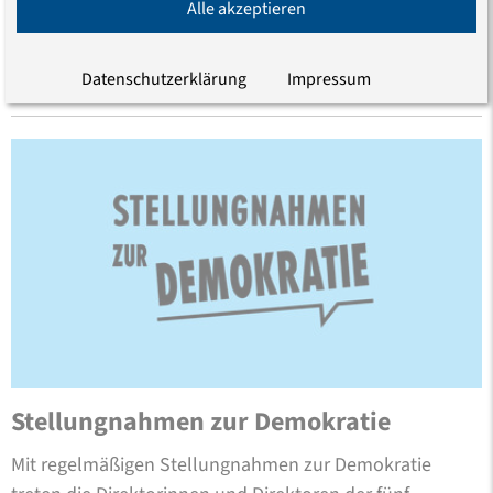
Alle akzeptieren
veröffentlichen die Direktoren der ostdeutschen
Evangelischen Akademien
Stellungnahmen zur
Demokratie
.
Datenschutzerklärung
Impressum
Stellungnahmen zur Demokratie
Mit regelmäßigen Stellungnahmen zur Demokratie