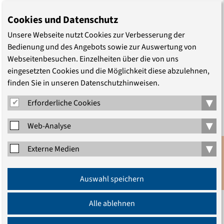
insbesondere für die vielen kleinen Initiativen und
Cookies und Datenschutz
einzelnen Akteure in den kleinen Städten und
ländlichen Regionen“, sagt Christoph Maier, Direktor der
Unsere Webseite nutzt Cookies zur Verbesserung der
Akademie Sachsen-Anhalt. „Rechtsextremismus ist kein
Bedienung und des Angebots sowie zur Auswertung von
Webseitenbesuchen. Einzelheiten über die von uns
Schicksal, sondern ein Aufruf zum Widerstand“, ergänzte
eingesetzten Cookies und die Möglichkeit diese abzulehnen,
Stephan Bickhardt, Direktor der Evangelischen
finden Sie in unseren Datenschutzhinweisen.
Akademie Sachsen.
▾
Erforderliche Cookies
Der Kongress
Demokratie ist ein Marathon – Über den
▾
Umgang mit rechten Parteien im Osten Deutschlands
fand
Web-Analyse
vom 19.-20. April 2024 in den Franckeschen Stiftungen in
▾
Externe Medien
Halle (Saale) statt und wurde verantwortet von den
Evangelischen Akademien der ostdeutschen
Anmeldung
Bundesländer, namentlich der Evangelischen Akademie
Auswahl speichern
Newsletter
zu Berlin, der Evangelischen Akademie Thüringen, der
Alle ablehnen
Evangelischen Akademie Sachsen und der
Evangelischen Akademie Sachsen-Anhalt. Regelmäßig