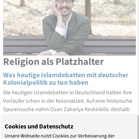
Religion als Platzhalter
Was heutige Islamdebatten mit deutscher
Kolonialpolitik zu tun haben
Die heutigen Islamdebatten in Deutschland hatten ihre
Vorläufer schon in der Kolonialzeit. Auf eine historische
Spurensuche nahm Ozan Zakariya Keskinkilic deshalb
die Teilnehmenden beim zweiten Werkstattgespräch
Cookies und Datenschutz
unserer Reihe „Rassismus und Religion“ mit. „9/11 war
nicht der Startschuss für …
Unsere Webseite nutzt Cookies zur Verbesserung der