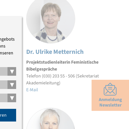
Angebots
uns
Dr. Ulrike Metternich
unseren
Projektstudienleiterin Feministische
Bibelgespräche
▾
Telefon (030) 203 55 - 506 (Sekretariat
▾
Akademieleitung)
E-Mail
▾
Anmeldung
Newsletter
eren