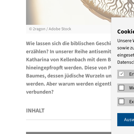
©
2ragon / Adobe Stock
Cooki
Unsere 
Wie lassen sich die biblischen Geschichten oh
sowie z
erzählen? In unserer Reihe antisemitismuskrit
eingeset
Katharina von Kellenbach mit dem Bild des ed
Datensc
hineingepfropft werden. Diese von Paulus gep
Er
Baumes, dessen jüdische Wurzeln unter die Er
werden. Aber warum werden eigentlich versc
We
verbunden?
Ex
INHALT
Ausw