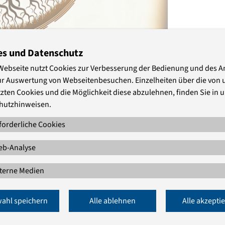
es und Datenschutz
Webseite nutzt Cookies zur Verbesserung der Bedienung und des 
ne antijüdische Projektionsmuster
ur Auswertung von Webseitenbesuchen. Einzelheiten über die von 
ischer Bibelauslegungen befasst sich
zten Cookies und die Möglichkeit diese abzulehnen, finden Sie in 
len Olivenbaums, in den wilde Zweige
hutzhinweisen.
rägte Metapher weckt Assoziationen eines
forderliche Cookies
de und in die Vergangenheit verbannt
hiedene Baumsorten miteinander
b-Analyse
terne Medien
ahl speichern
Alle ablehnen
Alle akzepti