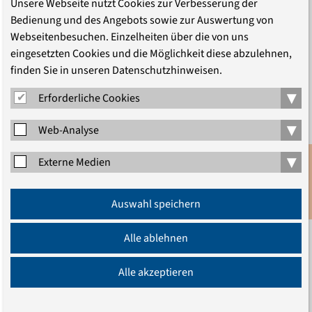
Unsere Webseite nutzt Cookies zur Verbesserung der
Bedienung und des Angebots sowie zur Auswertung von
Webseitenbesuchen. Einzelheiten über die von uns
eingesetzten Cookies und die Möglichkeit diese abzulehnen,
finden Sie in unseren Datenschutzhinweisen.
▾
Erforderliche Cookies
▾
Web-Analyse
▾
Externe Medien
No one should be left behind
Anmeldung
Auswahl speichern
Newsletter
What do we need for a just transition into a
sustainable future?
Alle ablehnen
Three academies of Oikosnet Europe, the European
Alle akzeptieren
network of Christian academies, met with a group of 21
people from four European countries to develop a vision