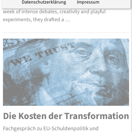
Datenschutzerklärung
Impressum
for a just transition into a sustainable future. During a
week of intense debates, creativity and playful
experiments, they drafted a …
Die Kosten der Transformation
Fachgespräch zu EU-Schuldenpolitik und