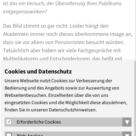
Ist das ein Versuch, der Überalterung Ihres Publikums
entgegenzuwirken?
Das Bild stimmt so gar nicht. Leider hängt den
Akademien immer noch dieses überkommene Image an,
dass sie vor allem von Pensionisten besucht würden.
Tatsächlich aber haben wir viele Fachgespräche mit
Multiplikatoren und Entscheiderinnen, das heißt mit
Menschen, die in der Mitte des Berufslebens stehen. Wir
Cookies und Datenschutz
sehen uns auch nicht mehr als reiner
Unsere Webseite nutzt Cookies zur Verbesserung der
Veranstaltungsbetrieb, sondern setzen auch darauf,
Bedienung und des Angebots sowie zur Auswertung von
unsere Themen durch andere Kommunikationsformen
Webseitenbesuchen. Einzelheiten über die von uns
zu setzen, wie Podcasts und Blogs.
eingesetzten Cookies und die Möglichkeit diese abzulehnen,
finden Sie in unseren Datenschutzhinweisen.
Dann werden Sie Ihre Kommunikation also umstellen und
▾
verstärkt auf neue Formate setzen?
Erforderliche Cookies
▾
Web-Analyse