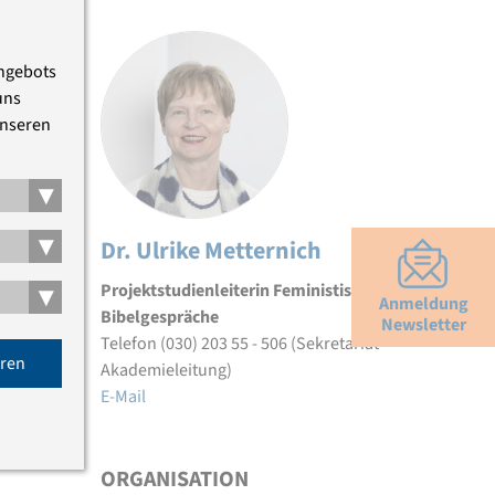
Angebots
uns
unseren
▾
▾
Dr. Ulrike Metternich
▾
Projektstudienleiterin Feministische
Anmeldung
Bibelgespräche
Newsletter
Telefon (030) 203 55 - 506 (Sekretariat
eren
Akademieleitung)
E-Mail
ORGANISATION