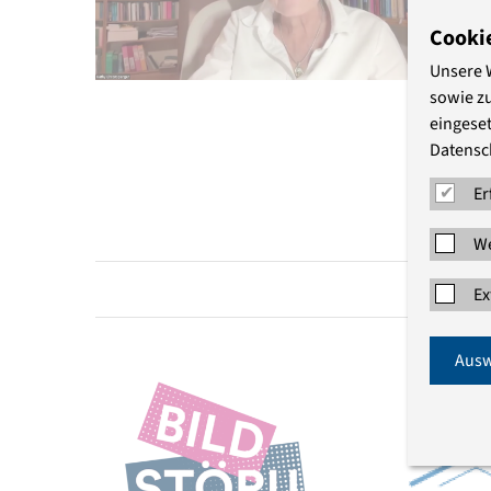
Cooki
Unsere 
sowie z
eingeset
Datensc
Er
We
Ex
Ausw