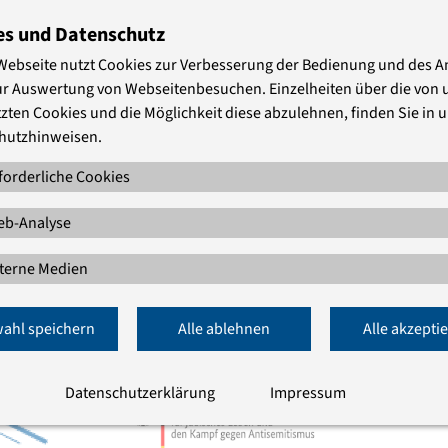
„Bekehrung“
es und Datenschutz
Kathy Ehrensperger beleuchtete die Berufung des
Webseite nutzt Cookies zur Verbesserung der Bedienung und des 
Saulus vom Stamm Benjamins aus den Briefen,
ur Auswertung von Webseitenbesuchen. Einzelheiten über die von 
die er selbst verfasst hat - ohne Bezug zur
zten Cookies und die Möglichkeit diese abzulehnen, finden Sie in 
Apostelgeschichte des Lukas. Dabei wurde
hutzhinweisen.
deutlich: In seinen eigenen Worten beschreibt
sich Paulus als der pharisäischen Bewegung
forderliche Cookies
zugehörig, die an die …
b-Analyse
terne Medien
ahl speichern
Alle ablehnen
Alle akzepti
Datenschutzerklärung
Impressum