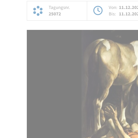
Tagungsnr.
Von:
11.12.20
25072
Bis:
11.12.20