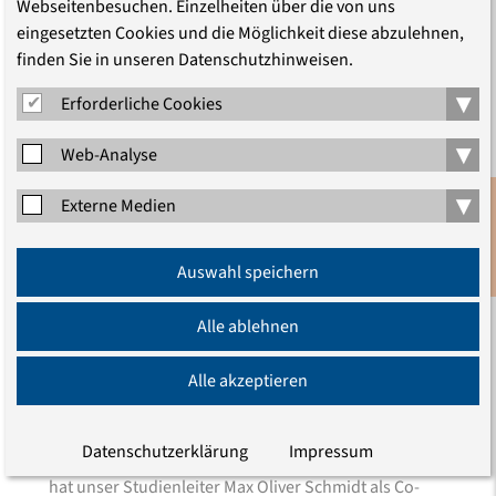
Webseitenbesuchen. Einzelheiten über die von uns
eingesetzten Cookies und die Möglichkeit diese abzulehnen,
finden Sie in unseren Datenschutzhinweisen.
▾
Erforderliche Cookies
▾
Web-Analyse
Der Burkini als Ausdruck von
▾
Externe Medien
Pluralität
Anmeldung
Auswahl speichern
Newsletter
Oliver Schmidt untersucht muslimische
Körperpraktiken
Alle ablehnen
Dass es in Deutschland gesellschaftliche Pluralität
Alle akzeptieren
gibt, ist auch das Resultat von erkämpfter
Religionsfreiheit, ungestörter Religionsausübung
und der Durchsetzung von Menschenrechten. Doch
Datenschutzerklärung
Impressum
was folgt aus dieser Erkenntnis für den Alltag? Das
hat unser Studienleiter Max Oliver Schmidt als Co-