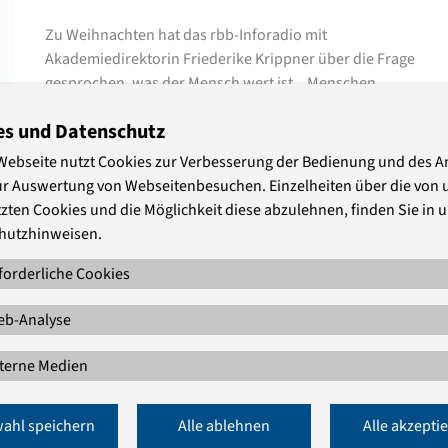
Zu Weihnachten hat das rbb-Inforadio mit
Akademiedirektorin Friederike Krippner über die Frage
gesprochen, was der Mensch wert ist. „Menschen
haben einen Wert nicht dadurch, dass sie einen
es und Datenschutz
bestimmten Zweck erfüllen, sondern sie haben einen
Wert dadurch, dass sie vernunftbegabte Wesen sind,
Webseite nutzt Cookies zur Verbesserung der Bedienung und des 
die …
ur Auswertung von Webseitenbesuchen. Einzelheiten über die von 
zten Cookies und die Möglichkeit diese abzulehnen, finden Sie in 
hutzhinweisen.
Nächstenliebe unter Druck
forderliche Cookies
Tagung zu Kirche im Einsatz für Demokratie
b-Analyse
Was können Kirchen und Zivilgesellschaft dem
Erstarken der extremen Rechten entgegensetzen? Diese
terne Medien
Frage stand im Mittelpunkt der Jahrestagung der
Bundesarbeitsgemeinschaft Kirche und
ahl speichern
Alle ablehnen
Alle akzepti
Rechtsextremismus (BAG K+R) in Dresden. Mit einer