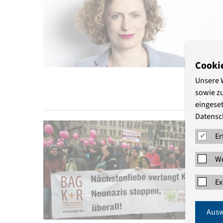
Cooki
Unsere 
sowie z
eingeset
Datensc
Er
We
Ex
Ausw