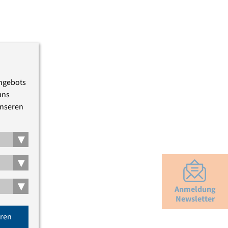
Angebots
uns
unseren
▾
▾
▾
Anmeldung
Newsletter
eren