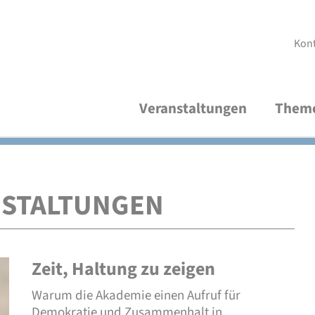
Kon
Veranstaltungen
Them
Aktuelle Veranstaltungen
Demokratische Kultur und Bildung
Über uns
V
R
A
Thematische Verteiler
Frieden und Internationales
Studienleitung
V
M
P
NSTALTUNGEN
Wirtschaft und Nachhaltigkeit
Organisationsteam
S
P
Zeit, Haltung zu zeigen
Freundeskreis
A
Warum die Akademie einen Aufruf für
Demokratie und Zusammenhalt in