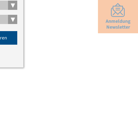
▾
▾
Anmeldung
Newsletter
eren