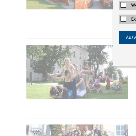
We
Ex
Ausw