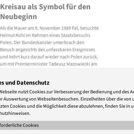
Kreisau als Symbol für den
Neubeginn
Als die Mauer am 9. November 1989 fiel, besuchte
Helmut Kohl im Rahmen eines Staatsbesuchs
Polen. Der Bundeskanzler unterbrach den
Besuch angesichts des unfassbaren Ereignisses
und kehrt kurz darauf wieder nach Polen zurück,
um mit Premierminister Tadeusz Mazowiecki am
12. November 1989 auf dem …
es und Datenschutz
Webseite nutzt Cookies zur Verbesserung der Bedienung und des 
Zur Vorgeschichte der
ur Auswertung von Webseitenbesuchen. Einzelheiten über die von 
Stiftung Kreisau
zten Cookies und die Möglichkeit diese abzulehnen, finden Sie in 
hutzhinweisen.
1989 hatten Student*innen des
Sprachenkonvikts, einer Evangelischen
forderliche Cookies
Hochschule in Ost-Berlin, über ihren Professor