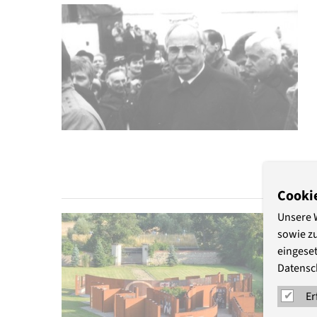
Cooki
Unsere 
sowie z
eingeset
Datensc
Er