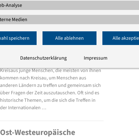
Wolfgang Ullmann Kontakt mit dem Klub der
b-Analyse
Katholischen Intelligenz Breslau (Wrocławski
Klub Inteligencji Katolickej) aufgenommen. Die
terne Medien
Klubs der katholischen Intelligenz waren in der …
ahl speichern
Alle ablehnen
Alle akzepti
Kreisau heute
Datenschutzerklärung
Impressum
Heute sind über 60% der Besucher*innen
Kreisaus junge Menschen, die meisten von ihnen
kommen nach Kreisau, um Menschen aus
anderen Ländern zu treffen und gemeinsam sich
über Fragen der Zeit auszutauschen. Oft sind es
historische Themen, um die sich die Treffen in
der Internationalen …
Ost-Westeuropäische